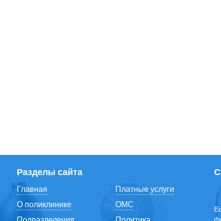
Разделы сайта
С
Главная
Платные услуги
О поликлинике
ОМС
Е
ф
Подразделения
Политика