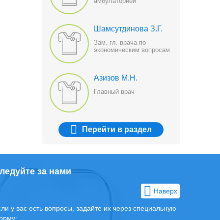
амбулаторией
Шамсутдинова З.Г.
Зам. гл. врача по
экономическим вопросам
Азизов М.Н.
Главный врач
Перейти
в раздел
ледуйте за нами
Наверх
сли у вас есть вопросы, задайте их через специальную
орму: