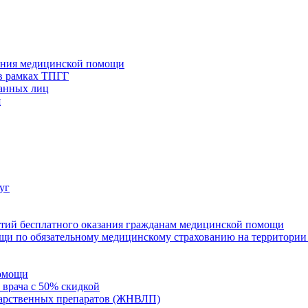
зания медицинской помощи
в рамках ТПГГ
ванных лиц
я
уг
нтий бесплатного оказания гражданам медицинской помощи
щи по обязательному медицинскому страхованию на территории
помощи
 врача с 50% скидкой
карственных препаратов (ЖНВЛП)