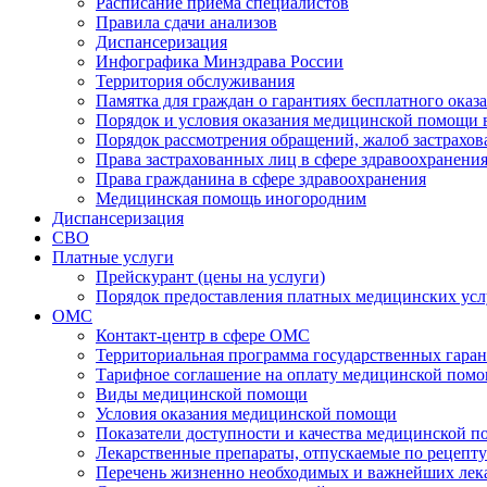
Расписание приема специалистов
Правила сдачи анализов
Диспансеризация
Инфографика Минздрава России
Территория обслуживания
Памятка для граждан о гарантиях бесплатного ока
Порядок и условия оказания медицинской помощи 
Порядок рассмотрения обращений, жалоб застрахо
Права застрахованных лиц в сфере здравоохранени
Права гражданина в сфере здравоохранения
Медицинская помощь иногородним
Диспансеризация
СВО
Платные услуги
Прейскурант (цены на услуги)
Порядок предоставления платных медицинских усл
ОМС
Контакт-центр в сфере ОМС
Территориальная программа государственных гара
Тарифное соглашение на оплату медицинской помо
Виды медицинской помощи
Условия оказания медицинской помощи
Показатели доступности и качества медицинской 
Лекарственные препараты, отпускаемые по рецепту
Перечень жизненно необходимых и важнейших ле