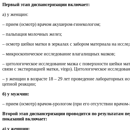
Первый этап диспансеризации включает:
а) у женщин:
– прием (осмотр) врачом акушером-гинекологом;
– пальпация молочных желез;
– осмотр шейки матки в зеркалах с забором материала на иссле
– микроскопическое исследование влагалищных мазков;
– цитологическое исследование мазка с поверхности шейки ма
связи с экстирпацией матки, virgo). Цитологическое исследова
– у женщин в возрасте 18 – 29 лет проведение лабораторных 
цепной реакции;
б) у мужчин:
– прием (осмотр) врачом-урологом (при его отсутствии врачо
Второй этап диспансеризации проводится по результатам пе
показаний включает:
а) у женщин: