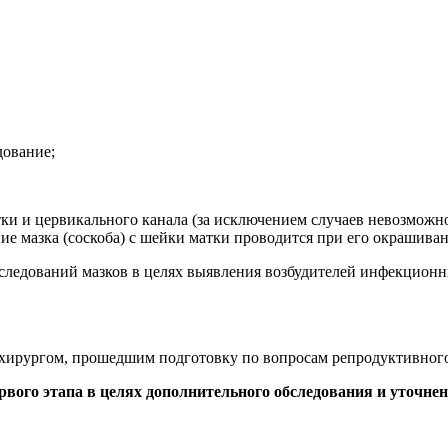
дование;
тки и цервикального канала (за исключением случаев невозмож
ние мазка (соскоба) с шейки матки проводится при его окрашива
исследований мазков в целях выявления возбудителей инфекцион
м-хирургом, прошедшим подготовку по вопросам репродуктивного
рвого этапа в целях дополнительного обследования и уточнен