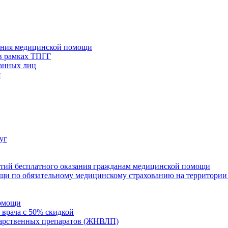
зания медицинской помощи
в рамках ТПГГ
ванных лиц
я
уг
нтий бесплатного оказания гражданам медицинской помощи
щи по обязательному медицинскому страхованию на территории
помощи
 врача с 50% скидкой
карственных препаратов (ЖНВЛП)